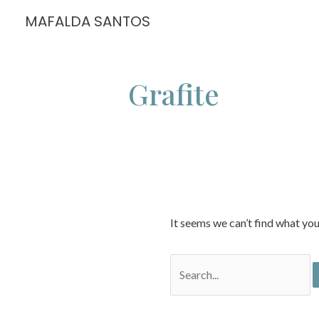
Skip
MAFALDA SANTOS
to
content
Grafite
It seems we can’t find what you
Search
for: