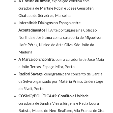
À L´heure du dessin
,
exposição coletiva com
curadoria de Martine Robin e Josée Gensollen,
Chateau de Sérvières, Marselha
Intersticial: Diálogos no Espaço entre
Acontecimentos II,
Arte portuguesa na Coleção
Norlinda e José Lima
com a curadoria de Miguel von
Hafe Pérez, Núcleo de Arte Oliva, São João da
Madeira
A Marca do Encontro
,
com a curadoria de José Maia
e João Terras, Espaço Mira, Porto
Radical Savage
,
cenografia para concerto de Garcia
da Selva organizado por Matéria Prima, Understage
do Rivoli, Porto
COSMO/POLÍTICA #2: Conflito e Unidade
,
curadoria de Sandra Vieira Jûrgens e Paula Loura
Batista, Museu do Neo-Realismo, Vila Franca de Xira