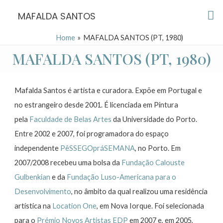
Skip
Ma
MAFALDA SANTOS
to
Me
content
Home
MAFALDA SANTOS (PT, 1980)
MAFALDA SANTOS (PT, 1980)
Mafalda Santos é artista e curadora. Expõe em Portugal e
no estrangeiro desde 2001. É licenciada em Pintura
pela
Faculdade de Belas Artes
da Universidade do Porto.
Entre 2002 e 2007, foi programadora do espaço
independente
PêSSEGOpráSEMANA
, no Porto. Em
2007/2008 recebeu uma bolsa da
Fundação Calouste
Gulbenkian
e da
Fundação Luso-Americana para o
Desenvolvimento
, no âmbito da qual realizou uma residência
artística na
Location One
, em Nova Iorque. Foi selecionada
para o
Prémio Novos Artistas EDP
em 2007 e, em 2005,