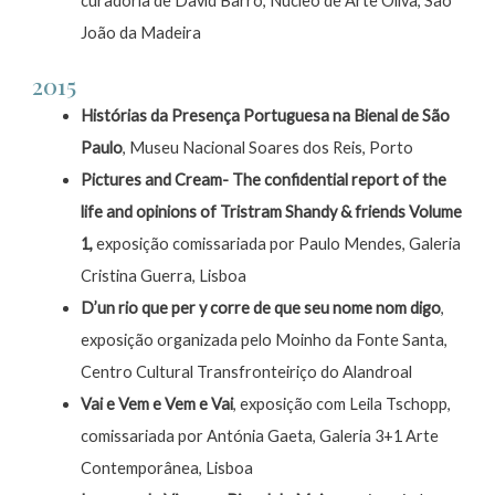
curadoria de David Barro, Núcleo de Arte Oliva, São
João da Madeira
2015
Histórias da Presença Portuguesa na Bienal de São
Paulo
, Museu Nacional Soares dos Reis, Porto
Pictures and Cream- The confidential report of the
life and opinions of Tristram Shandy & friends Volume
1,
exposição comissariada por Paulo Mendes, Galeria
Cristina Guerra, Lisboa
D’un rio que per y corre de que seu nome nom digo
,
exposição organizada pelo Moinho da Fonte Santa,
Centro Cultural Transfronteiriço do Alandroal
Vai e Vem e Vem e Vai
, exposição com Leila Tschopp,
comissariada por Antónia Gaeta, Galeria 3+1 Arte
Contemporânea, Lisboa